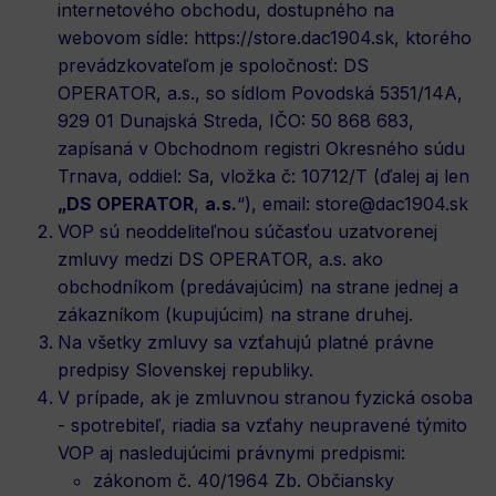
internetového obchodu, dostupného na
webovom sídle:
https://store.dac1904.sk
, ktorého
prevádzkovateľom je spoločnosť: DS
OPERATOR, a.s., so sídlom Povodská 5351/14A,
929 01 Dunajská Streda, IČO: 50 868 683,
zapísaná v Obchodnom registri Okresného súdu
Trnava, oddiel: Sa, vložka č: 10712/T (ďalej aj len
„DS OPERATOR
,
a.s.
“), email:
store@dac1904.sk
VOP sú neoddeliteľnou súčasťou uzatvorenej
zmluvy medzi DS OPERATOR, a.s. ako
obchodníkom (predávajúcim) na strane jednej a
zákazníkom (kupujúcim) na strane druhej.
Na všetky zmluvy sa vzťahujú platné právne
predpisy Slovenskej republiky.
V prípade, ak je zmluvnou stranou fyzická osoba
- spotrebiteľ, riadia sa vzťahy neupravené týmito
VOP aj nasledujúcimi právnymi predpismi:
zákonom č. 40/1964 Zb. Občiansky