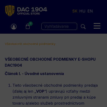
Jump
to
SK
HU
EN
navigation
0
Vyhľadávanie
Nachádzate
Všeobecné obchodné podmienky
sa
Back
VŠEOBECNÉ OBCHODNÉ PODMIENKY E-SHOPU
tu
to
DAC1904
top
Článok I. - Úvodné ustanovenia
Tieto všeobecné obchodné podmienky predaja
(ďalej aj len „
VOP
“) upravujú vzťahy medzi
zmluvnými stranami zmluvy pri predaji a kúpe
tovaru a/alebo služieb prostredníctvom