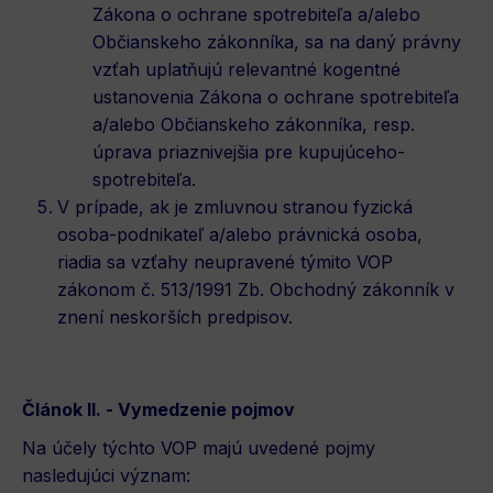
Zákona o ochrane spotrebiteľa a/alebo
Občianskeho zákonníka, sa na daný právny
vzťah uplatňujú relevantné kogentné
ustanovenia Zákona o ochrane spotrebiteľa
a/alebo Občianskeho zákonníka, resp.
úprava priaznivejšia pre kupujúceho-
spotrebiteľa.
V prípade, ak je zmluvnou stranou fyzická
osoba-podnikateľ a/alebo právnická osoba,
riadia sa vzťahy neupravené týmito VOP
zákonom č. 513/1991 Zb. Obchodný zákonník v
znení neskorších predpisov.
Článok II. - Vymedzenie pojmov
Na účely týchto VOP majú uvedené pojmy
nasledujúci význam: