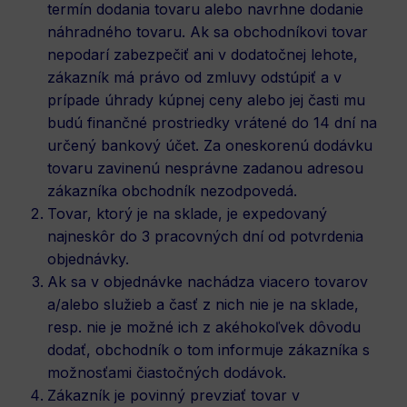
termín dodania tovaru alebo navrhne dodanie
náhradného tovaru. Ak sa obchodníkovi tovar
nepodarí zabezpečiť ani v dodatočnej lehote,
zákazník má právo od zmluvy odstúpiť a v
prípade úhrady kúpnej ceny alebo jej časti mu
budú finančné prostriedky vrátené do 14 dní na
určený bankový účet. Za oneskorenú dodávku
tovaru zavinenú nesprávne zadanou adresou
zákazníka obchodník nezodpovedá.
Tovar, ktorý je na sklade, je expedovaný
najneskôr do 3 pracovných dní od potvrdenia
objednávky.
Ak sa v objednávke nachádza viacero tovarov
a/alebo služieb a časť z nich nie je na sklade,
resp. nie je možné ich z akéhokoľvek dôvodu
dodať, obchodník o tom informuje zákazníka s
možnosťami čiastočných dodávok.
Zákazník je povinný prevziať tovar v