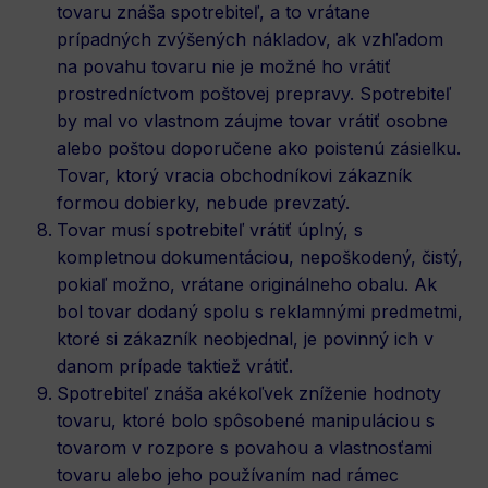
tovaru znáša spotrebiteľ, a to vrátane
prípadných zvýšených nákladov, ak vzhľadom
na povahu tovaru nie je možné ho vrátiť
prostredníctvom poštovej prepravy. Spotrebiteľ
by mal vo vlastnom záujme tovar vrátiť osobne
alebo poštou doporučene ako poistenú zásielku.
Tovar, ktorý vracia obchodníkovi zákazník
formou dobierky, nebude prevzatý.
Tovar musí spotrebiteľ vrátiť úplný, s
kompletnou dokumentáciou, nepoškodený, čistý,
pokiaľ možno, vrátane originálneho obalu. Ak
bol tovar dodaný spolu s reklamnými predmetmi,
ktoré si zákazník neobjednal, je povinný ich v
danom prípade taktiež vrátiť.
Spotrebiteľ znáša akékoľvek zníženie hodnoty
tovaru, ktoré bolo spôsobené manipuláciou s
tovarom v rozpore s povahou a vlastnosťami
tovaru alebo jeho používaním nad rámec