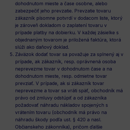
dohodnutom mieste a čase osobne, alebo
zabezpečiť jeho prevzatie. Prevzatie tovaru
zákazník písomne potvrdí v dodacom liste, ktorý
je zároveň dokladom o zaplatení tovaru v
prípade platby na dobierku. V každej zásielke s
objednaným tovarom je priložená faktúra, ktorá
slúži ako daňový doklad.
Záväzok dodať tovar sa považuje za splnený aj v
prípade, ak zákazník, resp. oprávnená osoba
neprevezme tovar v dohodnutom čase a na
dohodnutom mieste, resp. odmietne tovar
prevziať. V prípade, ak si zákazník tovar
neprevezme a tovar sa vráti späť, obchodník má
právo od zmluvy odstúpiť a od zákazníka
požadovať náhradu nákladov spojených s
vrátením tovaru (obchodník má právo na
náhradu škody podľa ust. § 420 a nasl.
Občianskeho zákonníka), pričom ďalšie