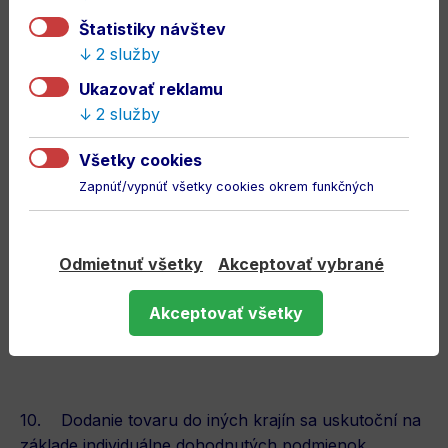
Nemecko
17 €
24 €
Štatistiky návštev
2 služby
Švajčiarsko
21 €
24 €
Ukazovať reklamu
Francúzsko
21 €
24 €
2 služby
Poľsko
17 €
24 €
Všetky cookies
Belgicko
17 €
24 €
Zapnúť/vypnúť všetky cookies okrem funkčných
Švajčiarsko*
28 €
28 €
Odmietnuť všetky
Akceptovať vybrané
* nad uvedenú sumu sa pripočítavajú aj colné
náklady v závislosti od cieľovej krajiny doručenia
Akceptovať všetky
10. Dodanie tovaru do iných krajín sa uskutoční na
základe individuálne dohodnutých podmienok.