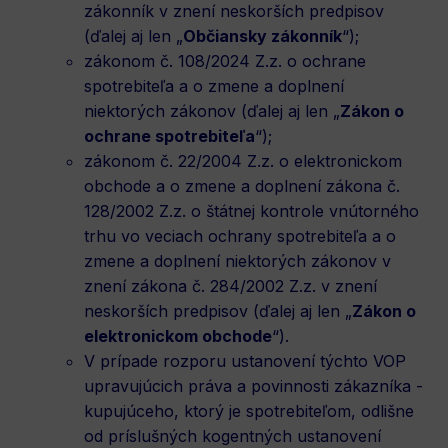
zákonník v znení neskorších predpisov
(ďalej aj len „
Občiansky zákonník
“);
zákonom č. 108/2024 Z.z. o ochrane
spotrebiteľa a o zmene a doplnení
niektorých zákonov (ďalej aj len „
Zákon o
ochrane spotrebiteľa
“);
zákonom č. 22/2004 Z.z. o elektronickom
obchode a o zmene a doplnení zákona č.
128/2002 Z.z. o štátnej kontrole vnútorného
trhu vo veciach ochrany spotrebiteľa a o
zmene a doplnení niektorých zákonov v
znení zákona č. 284/2002 Z.z. v znení
neskorších predpisov (ďalej aj len „
Zákon o
elektronickom obchode
“).
V prípade rozporu ustanovení týchto VOP
upravujúcich práva a povinnosti zákazníka -
kupujúceho, ktorý je spotrebiteľom, odlišne
od príslušných kogentných ustanovení