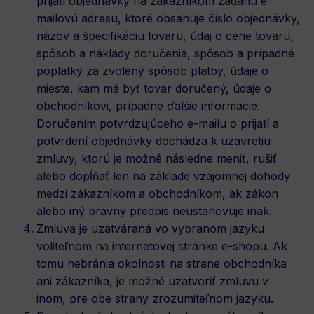
prijatí objednávky na zákazníkom zadanú e-
mailovú adresu, ktoré obsahuje číslo objednávky,
názov a špecifikáciu tovaru, údaj o cene tovaru,
spôsob a náklady doručenia, spôsob a prípadné
poplatky za zvolený spôsob platby, údaje o
mieste, kam má byť tovar doručený, údaje o
obchodníkovi, prípadne ďalšie informácie.
Doručením potvrdzujúceho e-mailu o prijatí a
potvrdení objednávky dochádza k uzavretiu
zmluvy, ktorú je možné následne meniť, rušiť
alebo dopĺňať len na základe vzájomnej dohody
medzi zákazníkom a obchodníkom, ak zákon
alebo iný právny predpis neustanovuje inak.
Zmluva je uzatváraná vo vybranom jazyku
voliteľnom na internetovej stránke e-shopu. Ak
tomu nebránia okolnosti na strane obchodníka
ani zákazníka, je možné uzatvoriť zmluvu v
inom, pre obe strany zrozumiteľnom jazyku.