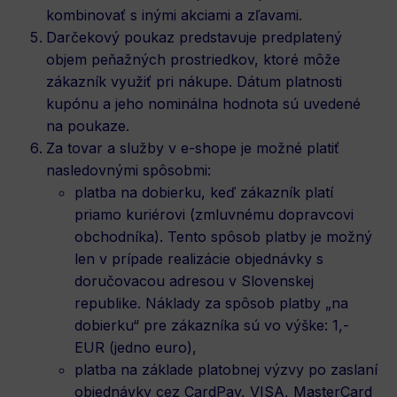
kombinovať s inými akciami a zľavami.
Darčekový poukaz predstavuje predplatený
objem peňažných prostriedkov, ktoré môže
zákazník využiť pri nákupe. Dátum platnosti
kupónu a jeho nominálna hodnota sú uvedené
na poukaze.
Za tovar a služby v e-shope je možné platiť
nasledovnými spôsobmi:
platba na dobierku, keď zákazník platí
priamo kuriérovi (zmluvnému dopravcovi
obchodníka). Tento spôsob platby je možný
len v prípade realizácie objednávky s
doručovacou adresou v Slovenskej
republike. Náklady za spôsob platby „na
dobierku“ pre zákazníka sú vo výške: 1,-
EUR (jedno euro),
platba na základe platobnej výzvy po zaslaní
objednávky cez CardPay, VISA, MasterCard