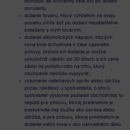
dôvodov, ak ochranný obal bol po dodaní
porušený,
dodanie tovaru, ktorý vzhľadom na svoju
povahu môže byť po dodaní neoddeliteľne
zmiešaný s iným tovarom,
dodanie alkoholických nápojov, ktorých
cena bola dohodnutá v čase uzavretia
zmluvy, pričom ich dodanie je možné
uskutočniť najskôr po 30 dňoch a ich cena
závisí od pohybu cien na trhu, ktorý
obchodník nemôže ovplyvniť,
vykonanie naliehavých opráv alebo údržby
počas návštevy u spotrebiteľa, o ktorú
spotrebiteľ výslovne požiadal obchodníka; to
neplatí pre zmluvu, ktorej predmetom je
poskytnutie inej služby ako oprava alebo
údržba, a pre zmluvu, ktorej predmetom je
dodanie iného tovaru ako náhradného dielu