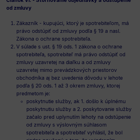
Článok VI. - Stornovanie objednávky a odstúpenie
od zmluvy
Zákazník - kupujúci, ktorý je spotrebiteľom, má
právo odstúpiť od zmluvy podľa § 19 a nasl.
Zákona o ochrane spotrebiteľa.
V súlade s ust. § 19 ods. 1 zákona o ochrane
spotrebiteľa, spotrebiteľ má právo odstúpiť od
zmluvy uzavretej na diaľku a od zmluvy
uzavretej mimo prevádzkových priestorov
obchodníka aj bez uvedenia dôvodu v lehote
podľa § 20 ods. 1 až 3 okrem zmluvy, ktorej
predmetom je:
poskytnutie služby, ak 1. došlo k úplnému
poskytnutiu služby a 2. poskytovanie služby
začalo pred uplynutím lehoty na odstúpenie
od zmluvy s výslovným súhlasom
spotrebiteľa a spotrebiteľ vyhlásil, že bol