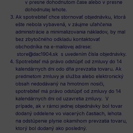
v presne dohodnutom čase alebo v presne
dohodnutej lehote.
Ak spotrebiteľ chce stornovať objednávku, ktorá
ešte nebola vybavená, v záujme uľahčenia
administrácie a minimalizovania nákladov, by mal
bez zbytočného odkladu kontaktovať
obchodníka na e-mailovej adrese:
store@dac1904.sk
s uvedením čísla objednávky.
Spotrebiteľ má právo odstúpiť od zmluvy do 14
kalendárnych dni odo dňa prevzatia tovaru. Ak
predmetom zmluvy je služba alebo elektronický
obsah nedodávaný na hmotnom nosiči,
spotrebiteľ má právo odstúpiť od zmluvy do 14
kalendárnych dni od uzavretia zmluvy. V
prípade, ak v rámci jednej objednávky bol tovar
dodaný oddelene vo viacerých častiach, lehota
na odstúpenie plynie okamihom prevzatia tovaru,
ktorý bol dodaný ako posledný.