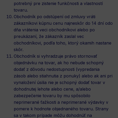
potrebný pre zistenie funkčnosti a vlastností
tovaru.
Obchodník po odstúpení od zmluvy vráti
zákazníkovi kúpnu cenu najneskôr do 14 dní odo
dňa vrátenia veci obchodníkovi alebo po
preukázaní, že zákazník zaslal vec
obchodníkovi, podľa toho, ktorý okamih nastane
skôr.
Obchodník si vyhradzuje právo stornovať
objednávku na tovar, ak ho nebude schopný
dodať z dôvodu nedostupnosti (vypredania
zásob alebo stiahnutia z ponuky) alebo ak ani pri
vynaložení úsilia nie je schopný dodať tovar v
dohodnutej lehote alebo cene, a/alebo
zabezpečenie tovaru by mu spôsobilo
neprimerané ťažkosti a neprimerané výdavky v
pomere k hodnote objednaného tovaru. Strany
sa v takom prípade môžu dohodnúť na