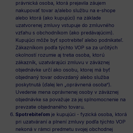
právnická osoba, ktorá prejavila záujem
nakupovať tovar a/alebo službu na e-shope
alebo ktorá (ako kupujúci) na základe
uzatvorenej zmluvy vstupuje do zmluvného
vzťahu s obchodníkom (ako predávajúcim).
Kupujúci môže byť spotrebiteľ alebo podnikateľ.
Zákazníkom podľa týchto VOP sa za určitých
okolností rozumie aj tretia osoba, ktorú
zákazník, uzatvárajúci zmluvu v záväznej
objednávke určí ako osobu, ktorej má byť
objednaný tovar odovzdaný alebo služba
poskytnutá (ďalej len „oprávnená osoba“).
Uvedenie mena oprávnenej osoby v záväznej
objednávke sa považuje za jej splnomocnenie na
prevzatie objednaného tovaru.
Spotrebiteľom
je kupujúci - fyzická osoba, ktorá
pri uzatváraní a plnení zmluvy podľa týchto VOP
nekoná v rámci predmetu svojej obchodnej