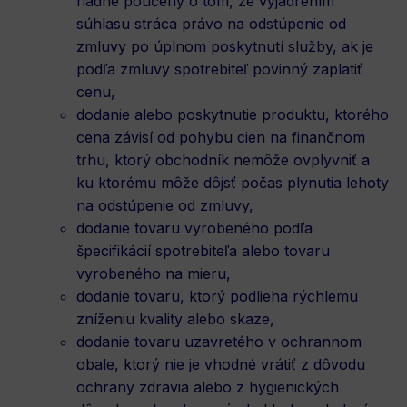
riadne poučený o tom, že vyjadrením
súhlasu stráca právo na odstúpenie od
zmluvy po úplnom poskytnutí služby, ak je
podľa zmluvy spotrebiteľ povinný zaplatiť
cenu,
dodanie alebo poskytnutie produktu, ktorého
cena závisí od pohybu cien na finančnom
trhu, ktorý obchodník nemôže ovplyvniť a
ku ktorému môže dôjsť počas plynutia lehoty
na odstúpenie od zmluvy,
dodanie tovaru vyrobeného podľa
špecifikácií spotrebiteľa alebo tovaru
vyrobeného na mieru,
dodanie tovaru, ktorý podlieha rýchlemu
zníženiu kvality alebo skaze,
dodanie tovaru uzavretého v ochrannom
obale, ktorý nie je vhodné vrátiť z dôvodu
ochrany zdravia alebo z hygienických