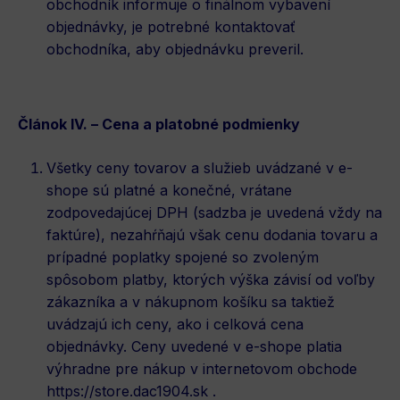
obchodník informuje o finálnom vybavení
objednávky, je potrebné kontaktovať
obchodníka, aby objednávku preveril.
Článok IV. – Cena a platobné podmienky
Všetky ceny tovarov a služieb uvádzané v e-
shope sú platné a konečné, vrátane
zodpovedajúcej DPH (sadzba je uvedená vždy na
faktúre), nezahŕňajú však cenu dodania tovaru a
prípadné poplatky spojené so zvoleným
spôsobom platby, ktorých výška závisí od voľby
zákazníka a v nákupnom košíku sa taktiež
uvádzajú ich ceny, ako i celková cena
objednávky. Ceny uvedené v e-shope platia
výhradne pre nákup v internetovom obchode
https://store.dac1904.sk
.