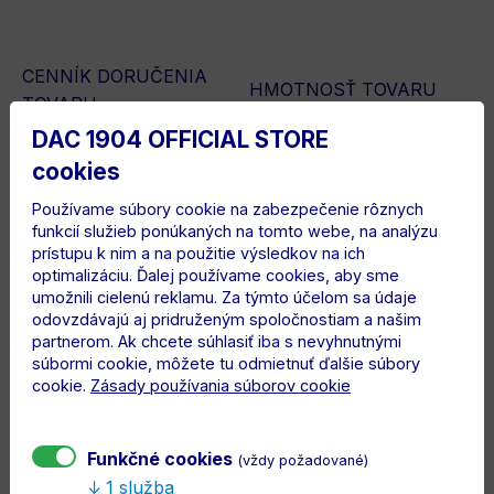
CENNÍK DORUČENIA
HMOTNOSŤ TOVARU
TOVARU
DAC 1904 OFFICIAL STORE
do 3 kg
do 5 kg
cookies
Slovenská republika
5,9 €
5,9 €
Používame súbory cookie na zabezpečenie rôznych
funkcií služieb ponúkaných na tomto webe, na analýzu
Maďarsko
7 €
7 €
prístupu k nim a na použitie výsledkov na ich
optimalizáciu. Ďalej používame cookies, aby sme
Česká republika
21 €
24 €
umožnili cielenú reklamu. Za týmto účelom sa údaje
odovzdávajú aj pridruženým spoločnostiam a našim
Rakúsko
21 €
24 €
partnerom. Ak chcete súhlasiť iba s nevyhnutnými
Slovinsko
21 €
24 €
súbormi cookie, môžete tu odmietnuť ďalšie súbory
cookie.
Zásady používania súborov cookie
Rumunsko
21 €
24 €
Chorvátsko
21 €
24 €
Funkčné cookies
(vždy požadované)
Taliansko
21 €
24 €
1 služba