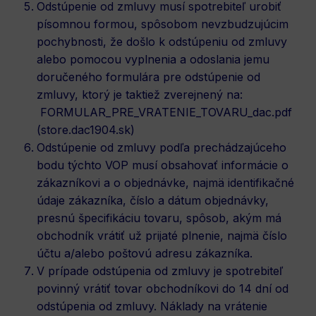
Odstúpenie od zmluvy musí spotrebiteľ urobiť
písomnou formou, spôsobom nevzbudzujúcim
pochybnosti, že došlo k odstúpeniu od zmluvy
alebo pomocou vyplnenia a odoslania jemu
doručeného formulára pre odstúpenie od
zmluvy, ktorý je taktiež zverejnený na:
FORMULAR_PRE_VRATENIE_TOVARU_dac.pdf
(store.dac1904.sk)
Odstúpenie od zmluvy podľa prechádzajúceho
bodu týchto VOP musí obsahovať informácie o
zákazníkovi a o objednávke, najmä identifikačné
údaje zákazníka, číslo a dátum objednávky,
presnú špecifikáciu tovaru, spôsob, akým má
obchodník vrátiť už prijaté plnenie, najmä číslo
účtu a/alebo poštovú adresu zákazníka.
V prípade odstúpenia od zmluvy je spotrebiteľ
povinný vrátiť tovar obchodníkovi do 14 dní od
odstúpenia od zmluvy. Náklady na vrátenie