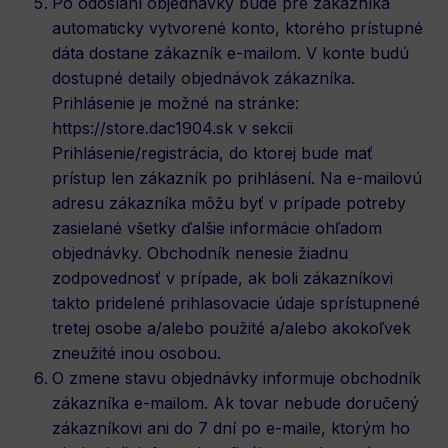
Po odoslaní objednávky bude pre zákazníka
automaticky vytvorené konto, ktorého prístupné
dáta dostane zákazník e-mailom. V konte budú
dostupné detaily objednávok zákazníka.
Prihlásenie je možné na stránke:
https://store.dac1904.sk
v sekcii
Prihlásenie/registrácia, do ktorej bude mať
prístup len zákazník po prihlásení. Na e-mailovú
adresu zákazníka môžu byť v prípade potreby
zasielané všetky ďalšie informácie ohľadom
objednávky. Obchodník nenesie žiadnu
zodpovednosť v prípade, ak boli zákazníkovi
takto pridelené prihlasovacie údaje sprístupnené
tretej osobe a/alebo použité a/alebo akokoľvek
zneužité inou osobou.
O zmene stavu objednávky informuje obchodník
zákazníka e-mailom. Ak tovar nebude doručený
zákazníkovi ani do 7 dní po e-maile, ktorým ho