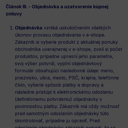
Článok III. - Objednávka a uzatvorenie kúpnej
zmluvy
Objednávka
vzniká uskutočnením všetkých
úkonov procesu objednávania v e-shope.
Zákazník si vyberie produkt z aktuálnej ponuky
obchodníka uverejnenej v e-shope, zvolí si počet
produktov, prípadne upresní jeho parametre,
svoj výber potvrdí, vyplní objednávkový
formulár obsahujúci nasledovné údaje: meno,
priezvisko, ulica, mesto, PSČ, krajina, telefónne
číslo, vyberie spôsob platby a dopravy a
následne pristúpi k elektronickému odoslaniu
(definitívnemu potvrdeniu) objednávky s
povinnosťou platby. Zákazník má vždy možnosť
pred samotným odoslaním objednávky túto
skontrolovať, prípadne ju opraviť. Pred
odoslaním objednávky zákazník potvrdí, že sa