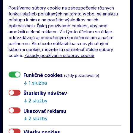
top
Používame súbory cookie na zabezpečenie rôznych
O NÁS
funkcií služieb ponúkaných na tomto webe, na analýzu
prístupu k nim a na použitie výsledkov na ich
Predajňa DAC Store v MOL Aréne
optimalizáciu. Ďalej používame cookies, aby sme
umožnili cielenú reklamu. Za týmto účelom sa údaje
Športová 1104/23, 929 01 Dunajská Streda
odovzdávajú aj pridruženým spoločnostiam a našim
Email:
store@dac1904.sk
partnerom. Ak chcete súhlasiť iba s nevyhnutnými
Mobil: +421 915 673 198
súbormi cookie, môžete tu odmietnuť ďalšie súbory
cookie.
Zásady používania súborov cookie
Otváracia doba
Funkčné cookies
(vždy požadované)
1 služba
NAKUPOVANIE
Štatistiky návštev
Váš košík
2 služby
Prihlásiť sa
Ukazovať reklamu
Registrácia
2 služby
INFORMÁCIE
Všetky cookies