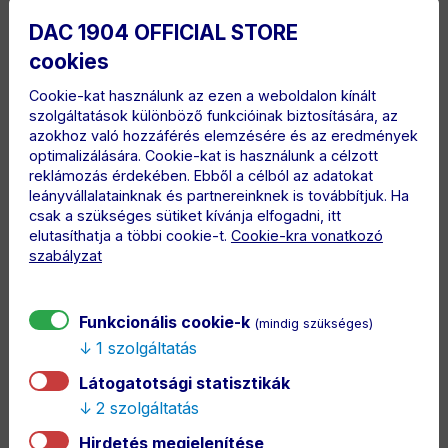
DAC 1904 OFFICIAL STORE
cookies
ÖSSZETÉTEL
Cookie-kat használunk az ezen a weboldalon kínált
100% pamut
szolgáltatások különböző funkcióinak biztosítására, az
azokhoz való hozzáférés elemzésére és az eredmények
LEÍRÁS
optimalizálására. Cookie-kat is használunk a célzott
Különleges kollekció a leghűségesebb szurkolóknak
reklámozás érdekében. Ebből a célból az adatokat
leányvállalatainknak és partnereinknek is továbbítjuk. Ha
– ULTRAS.
csak a szükséges sütiket kívánja elfogadni, itt
Fekete rövidujjú oversize póló az ULTRAS
elutasíthatja a többi cookie-t.
Cookie-kra vonatkozó
szabályzat
kollekcióból. Elöl „DUNASZERDAHELY DAC 1904”
felirattal, hátul pedig vertikálisan hímzett „EGY
VÉRBŐL VALÓK VAGYUNK” szöveggel. Kényelmes,
Funkcionális cookie-k
(mindig szükséges)
mindennapi viselet – mutasd meg büszkén, hogy a
1 szolgáltatás
DAC szívében vagy! Légy része az Ultras
Látogatotsági statisztikák
közösségnek, és viseld a hűséged stílusosan!
2 szolgáltatás
Designed by UNREAL [UNREAL] Industries
Hirdetés megjelenítése
(unrealindustries.com)