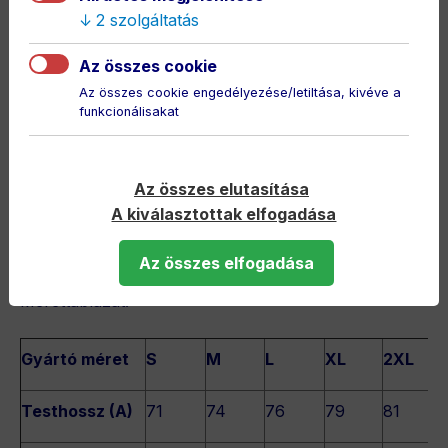
2 szolgáltatás
Az összes cookie
Az összes cookie engedélyezése/letiltása, kivéve a
funkcionálisakat
Az összes elutasítása
A kiválasztottak elfogadása
Az összes elfogadása
Mérettáblázat:
Gyártó méret
S
M
L
XL
2XL
Testhossz (A)
71
74
76
79
81