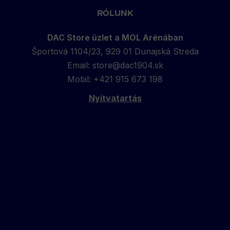
top
RÓLUNK
DAC Store üzlet a MOL Arénában
Športová 1104/23, 929 01 Dunajská Streda
Email:
store@dac1904.sk
Mobil: +421 915 673 198
Nyitvatartás