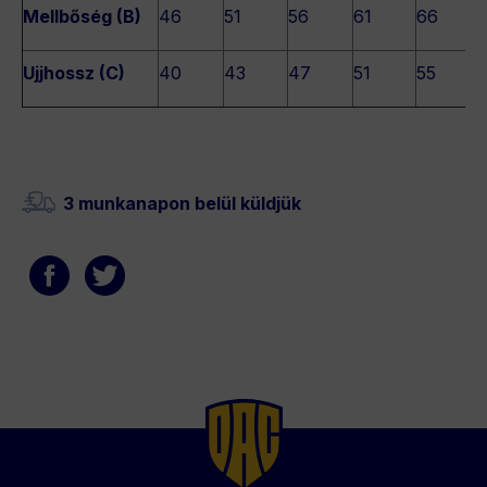
Mellbőség (B)
46
51
56
61
66
Ujjhossz (C)
40
43
47
51
55
3 munkanapon belül küldjük
Back
to