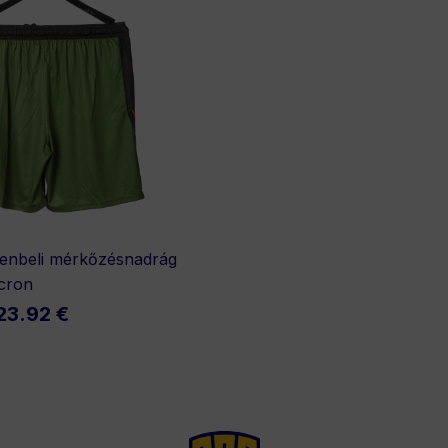
genbeli mérkőzésnadrág
cron
23.92 €