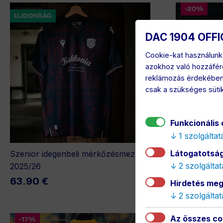
-20%
UJDONSÁG
DAC 1904 OFFI
Cookie-kat használunk 
azokhoz való hozzáfér
reklámozás érdekében. 
csak a szükséges sütike
Funkcionális
1 szolgáltat
Látogatotsági
Szenior idegenbeli mérkőzésmez
Felnőtt haza
2 szolgáltat
2025/26
(MACRON)
63.90 €
14.00 €
Hirdetés meg
2 szolgáltat
Az összes co
-17%