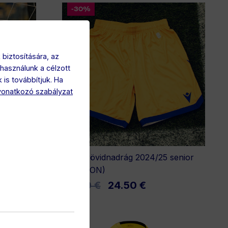
-30%
biztosítására, az
használunk a célzott
 is továbbítjuk. Ha
vonatkozó szabályzat
5 senior
Hazai rövidnadrág 2024/25 senior
(MACRON)
35.00 €
24.50 €