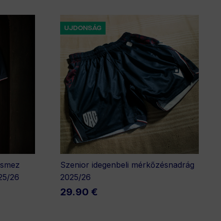
UJDONSÁG
ésmez
Szenior idegenbeli mérkőzésnadrág
25/26
2025/26
29.90 €