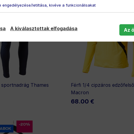
 engedélyezése/letiltása, kivéve a funkcionálisakat
ása
A kiválasztottak elfogadása
Az 
ú sportnadrág Thames
Férfi 1/4 cipzáros edzőfels
Macron
68.00 €
-20%
RABOK