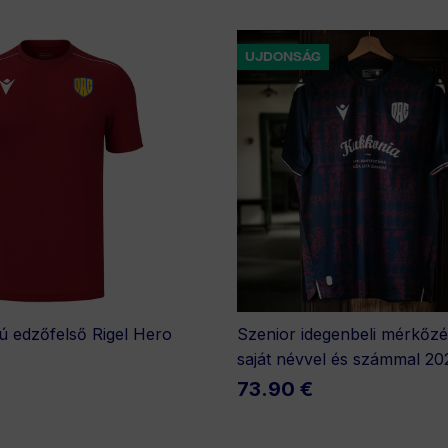
UJDONSÁG
jjú edzőfelső Rigel Hero
Szenior idegenbeli mérkőz
saját névvel és számmal 20
73.90 €