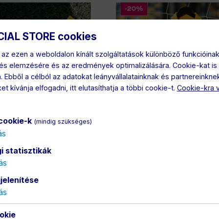
-20%
CIAL STORE cookies
az ezen a weboldalon kínált szolgáltatások különböző funkcióinak 
és elemzésére és az eredmények optimalizálására. Cookie-kat is 
Ebből a célból az adatokat leányvállalatainknak és partnereinknek
t kívánja elfogadni, itt elutasíthatja a többi cookie-t.
Cookie-kra 
 cookie-k
(mindig szükséges)
ás
 statisztikák
i sportszár 2024/25
Hazai mérkőzésmez 2024/2
ás
(MACRON)
11.20 €
69.00 €
55.20 €
jelenítése
ás
okie