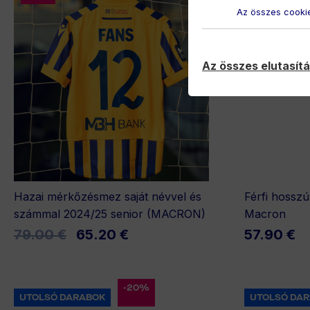
Az összes cookie
Az összes elutasít
Hazai mérkőzésmez saját névvel és
Férfi hossz
számmal 2024/25 senior (MACRON)
Macron
79.00 €
65.20 €
57.90 €
-20%
UTOLSÓ DARABOK
UTOLSÓ DA