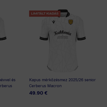
FÉRFI
LIMITÁLT KIADÁS
NŐI
GYEREK
KIEGÉSZÍTŐK
évvel és
Kapus mérkőzésmez 2025/26 senior
erberus
Cerberus Macron
49.90 €