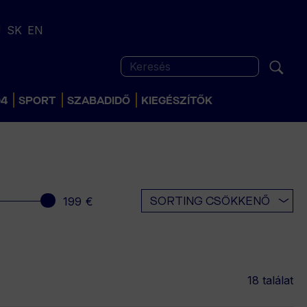
U
SK
EN
Keresés
04
SPORT
SZABADIDŐ
KIEGÉSZÍTŐK
SORTING CSÖKKENŐ
18 találat
GYEREK
UTOLSÓ ESÉLY