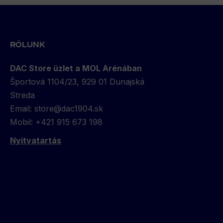
Back
to
top
RÓLUNK
DAC Store üzlet a MOL Arénában
Športová 1104/23, 929 01 Dunajská
Streda
Email:
store@dac1904.sk
Mobil: +421 915 673 198
Nyitvatartás