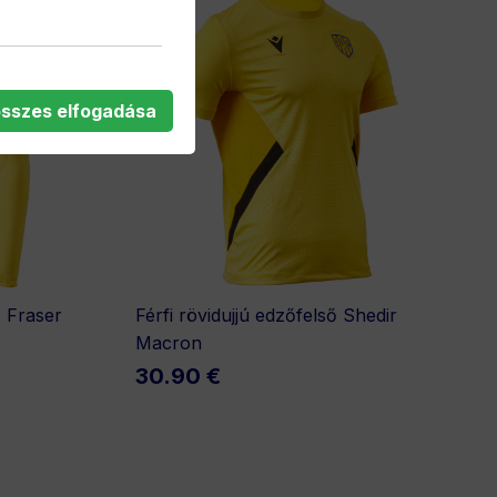
összes elfogadása
ő Fraser
Férfi rövidujjú edzőfelső Shedir
Macron
30.90 €