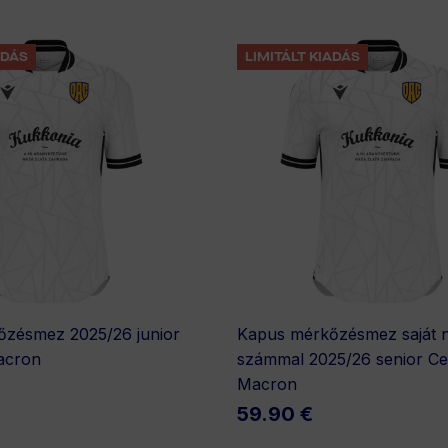
ADÁS
LIMITÁLT KIADÁS
zésmez 2025/26 junior
Kapus mérkőzésmez saját n
acron
számmal 2025/26 senior C
Macron
59.90 €