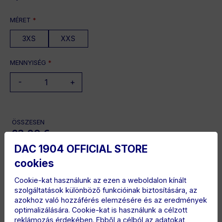
MÉRET
*
3XS
XXS
MENNYISÉG
*
-
+
ÖSSZESEN
23.90 €
DAC 1904 OFFICIAL STORE
cookies
Cookie-kat használunk az ezen a weboldalon kínált
szolgáltatások különböző funkcióinak biztosítására, az
azokhoz való hozzáférés elemzésére és az eredmények
ÖSSZETÉTEL
optimalizálására. Cookie-kat is használunk a célzott
100% pamut
reklámozás érdekében. Ebből a célból az adatokat