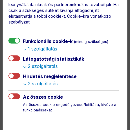
leányvállalatainknak és partnereinknek is továbbítjuk. Ha
csak a szükséges sütiket kívánja elfogadni, itt
LEÍRÁS
elutasíthatja a többi cookie-t.
Cookie-kra vonatkozó
Tökéletes, sötétkék pamutpóló a mindennapokra,
szabályzat
könnyű és egyenes szabással, kényelmes bordázott
nyakkal és rövid ujjal. Az elején Macron Hero logó és
DAC 1904 felirat található. A póló hátulján klubunk
Funkcionális cookie-k
(mindig szükséges)
eddigi összes címere látható, így ez a darab egyben
1 szolgáltatás
időutazás is a DAC történetében – tökéletes választás
Látogatotsági statisztikák
minden szurkolónak, aki büszke a klub múltjára.
2 szolgáltatás
Hirdetés megjelenítése
3 munkanapon belül küldjük
2 szolgáltatás
Az összes cookie
Az összes cookie engedélyezése/letiltása, kivéve a
funkcionálisakat