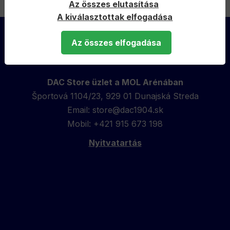
Az összes elutasítása
A kiválasztottak elfogadása
Back
to
Az összes elfogadása
top
RÓLUNK
DAC Store üzlet a MOL Arénában
Športová 1104/23, 929 01 Dunajská Streda
Email:
store@dac1904.sk
Mobil: +421 915 673 198
Nyitvatartás