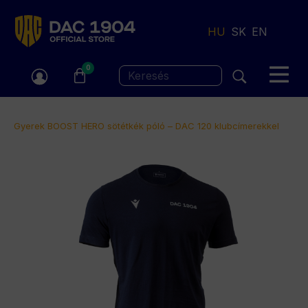
Jump
to
HU
SK
EN
navigation
0
Keresés
Jelenlegi
Gyerek BOOST HERO sötétkék póló – DAC 120 klubcímerekkel
hely
Back
to
top