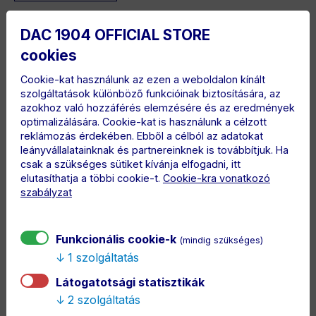
DAC 1904 OFFICIAL STORE
ÖSSZESEN
cookies
13.90 €
Cookie-kat használunk az ezen a weboldalon kínált
szolgáltatások különböző funkcióinak biztosítására, az
azokhoz való hozzáférés elemzésére és az eredmények
optimalizálására. Cookie-kat is használunk a célzott
reklámozás érdekében. Ebből a célból az adatokat
leányvállalatainknak és partnereinknek is továbbítjuk. Ha
csak a szükséges sütiket kívánja elfogadni, itt
ÖSSZETÉTEL
elutasíthatja a többi cookie-t.
Cookie-kra vonatkozó
90% pamut, 10% elasztán
szabályzat
LEÍRÁS
Különleges kollekció a leghűségesebb szurkolóknak
Funkcionális cookie-k
(mindig szükséges)
– ULTRAS.
1 szolgáltatás
Fekete férfi boxeralsó az ULTRAS kollekcióból, elöl
Látogatotsági statisztikák
DAC 1904 felirattal. Puha, rugalmas anyagból
2 szolgáltatás
készült, így tökéletes kényelmet biztosít a