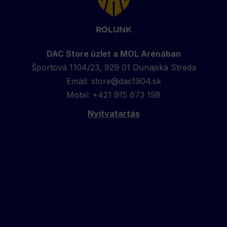
to
top
RÓLUNK
DAC Store üzlet a MOL Arénában
Športová 1104/23, 929 01 Dunajská Streda
Email:
store@dac1904.sk
Mobil: +421 915 673 198
Nyitvatartás