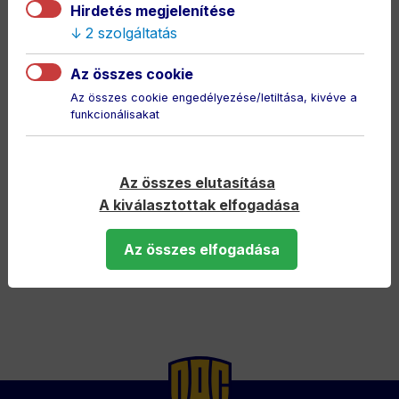
Hirdetés megjelenítése
mindennapokban. Ideális választás azoknak, akik a
2 szolgáltatás
hűségüket stílusosan – akár a ruháik alatt is –
megmutatnák.
Az összes cookie
Designed by UNREAL
[UNREAL] Industries
Az összes cookie engedélyezése/letiltása, kivéve a
(unrealindustries.com)
funkcionálisakat
Az összes elutasítása
3 munkanapon belül küldjük
A kiválasztottak elfogadása
Az összes elfogadása
Back