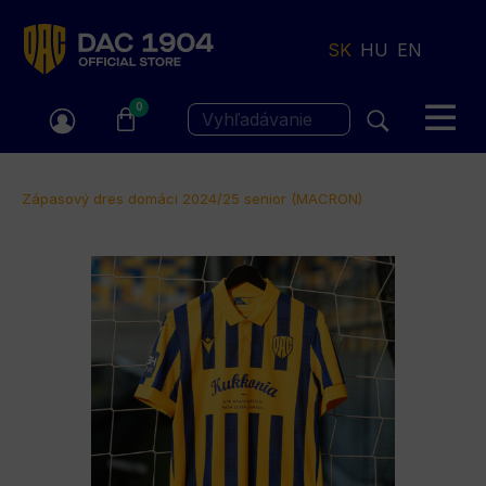
Jump
to
SK
HU
EN
navigation
0
Vyhľadávanie
Nachádzate
Zápasový dres domáci 2024/25 senior (MACRON)
sa
Back
tu
to
top