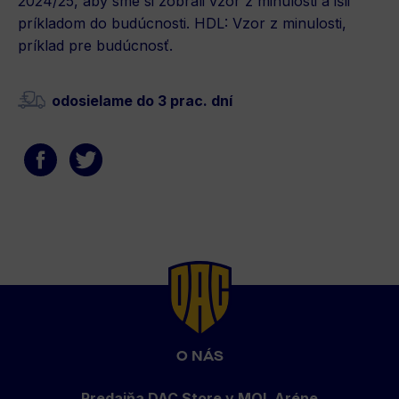
2024/25, aby sme si zobrali vzor z minulosti a išli
príkladom do budúcnosti. HDL: Vzor z minulosti,
príklad pre budúcnosť.
odosielame do 3 prac. dní
Back
to
top
O NÁS
Predajňa DAC Store v MOL Aréne