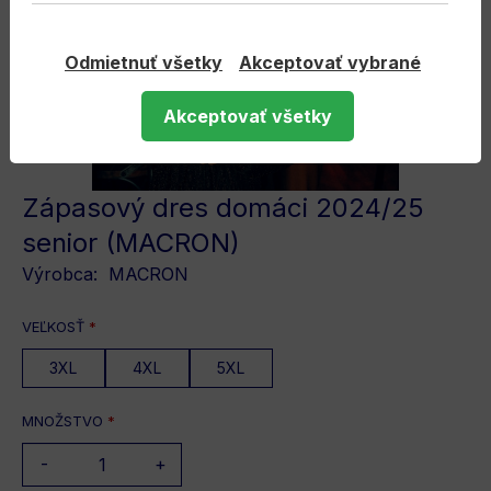
Odmietnuť všetky
Akceptovať vybrané
Akceptovať všetky
Zápasový dres domáci 2024/25
senior (MACRON)
Výrobca:
MACRON
VEĽKOSŤ
*
3XL
4XL
5XL
MNOŽSTVO
*
-
+