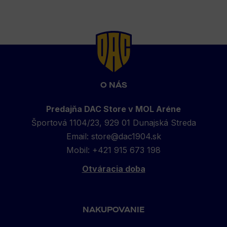
Back
to
top
O NÁS
Predajňa DAC Store v MOL Aréne
Športová 1104/23, 929 01 Dunajská Streda
Email:
store@dac1904.sk
Mobil: +421 915 673 198
Otváracia doba
NAKUPOVANIE