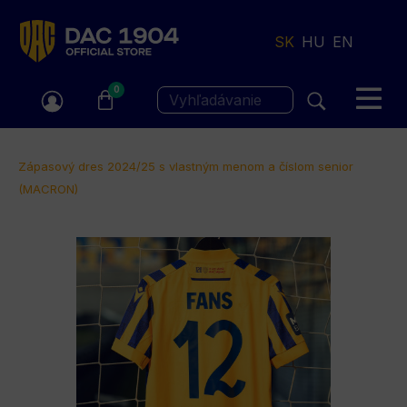
Jump
to
SK
HU
EN
navigation
0
Vyhľadávanie
Nachádzate
Zápasový dres 2024/25 s vlastným menom a číslom senior
(MACRON)
sa
tu
Back
to
top