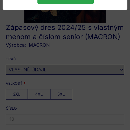
Zápasový dres 2024/25 s vlastným
menom a číslom senior (MACRON)
Výrobca:
MACRON
HRÁČ
VEĽKOSŤ
*
3XL
4XL
5XL
ČÍSLO