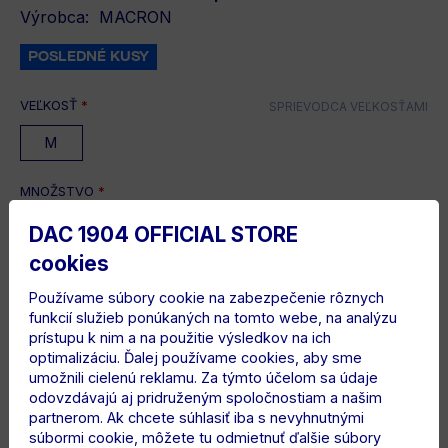
Výrobca:
MACRON
POSLEDNÉ KUSY
VEĽKOSŤ
*
SPRIEVODCA VEĽKOSŤAMI
M
MNOŽSTVO
*
-
+
DAC 1904 OFFICIAL STORE
cookies
Používame súbory cookie na zabezpečenie rôznych
SPOLU
funkcií služieb ponúkaných na tomto webe, na analýzu
8.80 €
prístupu k nim a na použitie výsledkov na ich
optimalizáciu. Ďalej používame cookies, aby sme
11.00 €
umožnili cielenú reklamu. Za týmto účelom sa údaje
odovzdávajú aj pridruženým spoločnostiam a našim
partnerom. Ak chcete súhlasiť iba s nevyhnutnými
súbormi cookie, môžete tu odmietnuť ďalšie súbory