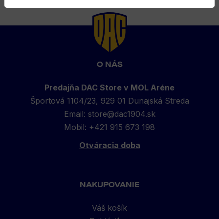
Back
to
top
O NÁS
Predajňa DAC Store v MOL Aréne
Športová 1104/23, 929 01 Dunajská Streda
Email:
store@dac1904.sk
Mobil: +421 915 673 198
Otváracia doba
NAKUPOVANIE
Váš košík