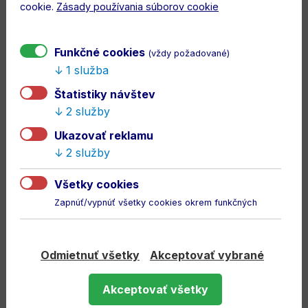
cookie.
Zásady používania súborov cookie
ZLOŽENIE
Funkčné cookies
(vždy požadované)
80% bavlna, 20% polyester
1 služba
POPIS
Štatistiky návštev
Originálne detské domáce štucne DAC zo sezóny
2 služby
2022/23. Vyrobené z pohodlného a elastického
Ukazovať reklamu
materiálu, ktorý zaručuje perfektné prispôsobenie a
2 služby
komfort počas tréningu aj zápasu.
Všetky cookies
odosielame do 3 prac. dní
Zapnúť/vypnúť všetky cookies okrem funkčných
Odmietnuť všetky
Akceptovať vybrané
Akceptovať všetky