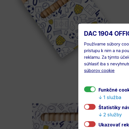
DAC 1904 OFFI
Používame súbory cook
prístupu k nim a na po
reklamu. Za týmto úče
súhlasiť iba s nevyhnu
súborov cookie
Funkčné coo
1 služba
Štatistiky n
2 služby
Ukazovať re