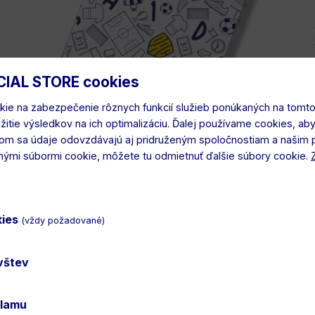
CIAL STORE cookies
ie na zabezpečenie rôznych funkcií služieb ponúkaných na tomto
užitie výsledkov na ich optimalizáciu. Ďalej používame cookies, ab
lom sa údaje odovzdávajú aj pridruženým spoločnostiam a našim 
tnými súbormi cookie, môžete tu odmietnuť ďalšie súbory cookie.
kies
(vždy požadované)
ávštev
klamu