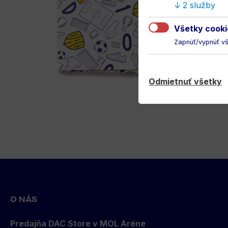
2 služby
Všetky cooki
Zapnúť/vypnúť v
Odmietnuť všetky
Back
to
top
O NÁS
Predajňa DAC Store v MOL Aréne