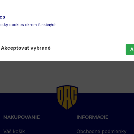
es
šetky cookies okrem funkčných
Akceptovať vybrané
A
NAKUPOVANIE
INFORMÁCIE
Váš košík
Obchodné podmienky