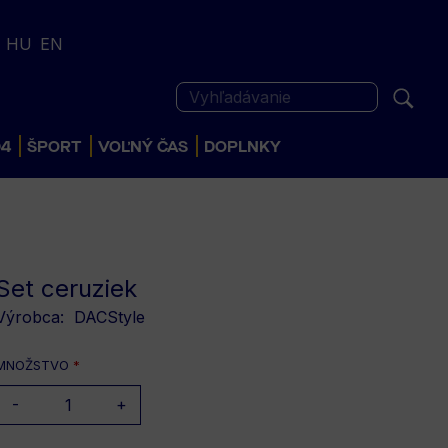
HU
EN
Vyhľadávanie
04
ŠPORT
VOĽNÝ ČAS
DOPLNKY
Set ceruziek
Výrobca:
DACStyle
MNOŽSTVO
*
-
+
DETSKÉ
POSLEDNÉ KUS