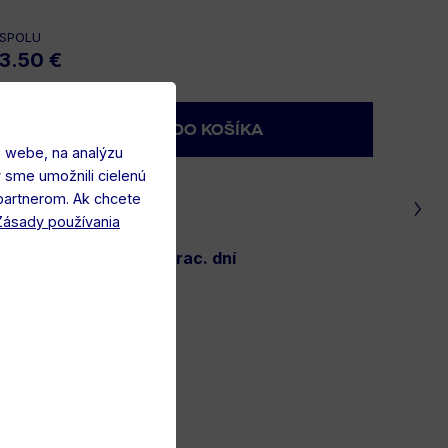
SPOLU
PÁNSKE
3.50 €
DÁMSKE
DETSKÉ
DOPLNKY
 webe, na analýzu
y sme umožnili cielenú
partnerom. Ak chcete
POPIS
Zásady používania
Kreatívna zábava pre malých aj veľkých fanúšikov! Set
obsahuje 12 farebných ceruziek v praktickej krabičke s
odosielame do 3 prac. dní
dizajnom DAC. Ideálne na kreslenie doma, v škole či na
tribúne!