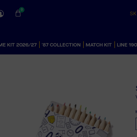
0
SK
E KIT 2026/27
'87 COLLECTION
MATCH KIT
LINE 19
AWAY KIT
DÁMSKE
PÁNSKE
DOMOV
DETSKÉ
DÁMSKE
ŠKOLA