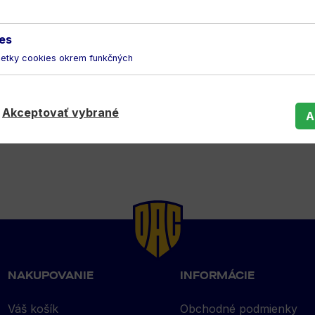
es
šetky cookies okrem funkčných
Akceptovať vybrané
A
NAKUPOVANIE
INFORMÁCIE
Váš košík
Obchodné podmienky