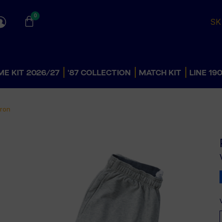
0
SK
E KIT 2026/27
'87 COLLECTION
MATCH KIT
LINE 19
cron
AWAY KIT
DÁMSKE
PÁNSKE
DOMOV
DETSKÉ
DÁMSKE
ŠKOLA