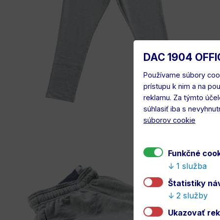
DAC 1904 OFFI
Používame súbory cook
prístupu k nim a na po
reklamu. Za týmto úče
súhlasiť iba s nevyhnu
súborov cookie
Funkčné coo
1 služba
Štatistiky n
2 služby
Ukazovať re