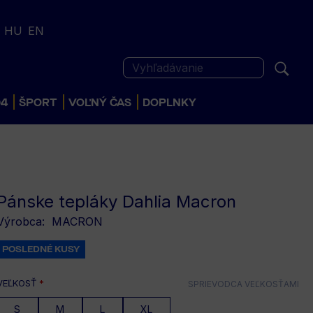
HU
EN
Vyhľadávanie
04
ŠPORT
VOĽNÝ ČAS
DOPLNKY
Pánske tepláky Dahlia Macron
Výrobca:
MACRON
POSLEDNÉ KUSY
VEĽKOSŤ
*
SPRIEVODCA VEĽKOSŤAMI
S
M
L
XL
DETSKÉ
POSLEDNÉ KUS