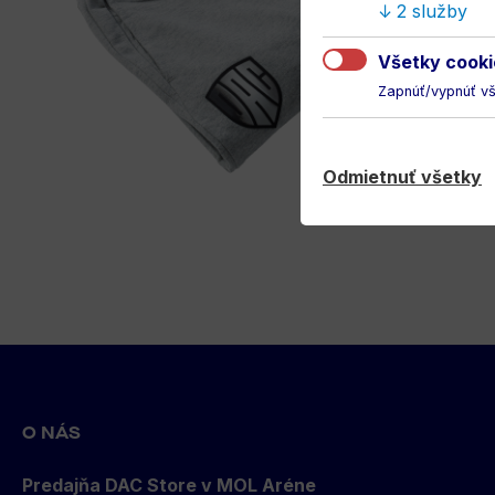
2 služby
Všetky cooki
Zapnúť/vypnúť v
Odmietnuť všetky
Back
to
top
O NÁS
Predajňa DAC Store v MOL Aréne