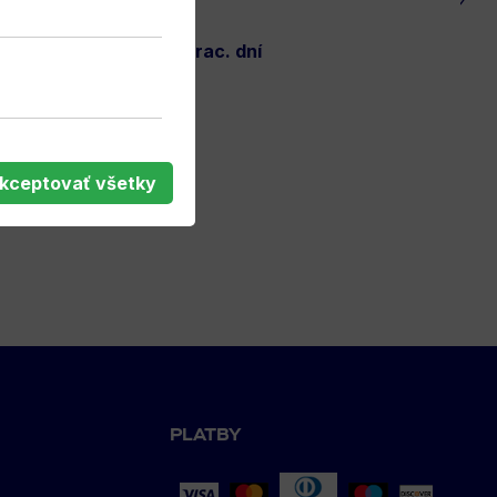
Sivé
Macron Dahlia
pánske tepláky so strieborným
logom DAC vpredu. Pohodlné a štýlové na každý deň.
odosielame do 3 prac. dní
kceptovať všetky
PLATBY