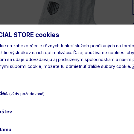
CIAL STORE cookies
ie na zabezpečenie rôznych funkcií služieb ponúkaných na tomto
užitie výsledkov na ich optimalizáciu. Ďalej používame cookies, ab
lom sa údaje odovzdávajú aj pridruženým spoločnostiam a našim 
tnými súbormi cookie, môžete tu odmietnuť ďalšie súbory cookie.
kies
(vždy požadované)
ávštev
klamu